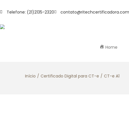
Telefone: (21)2135-2320
contato@ritechcertificadora.com
Home
Início
/
Certificado Digital para CT-e
/
CT-e A1