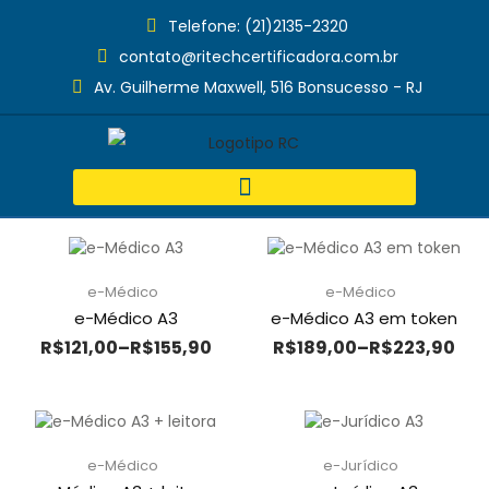
Telefone: (21)2135-2320
contato@ritechcertificadora.com.br
Av. Guilherme Maxwell, 516 Bonsucesso - RJ
e-Médico
e-Médico
e-Médico A3
e-Médico A3 em token
R$
121,00
–
R$
155,90
R$
189,00
–
R$
223,90
e-Médico
e-Jurídico